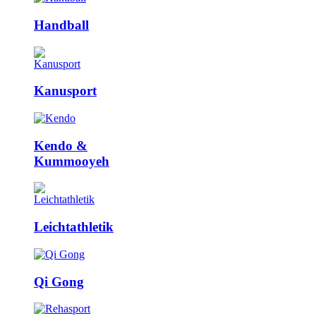
Handball
Kanusport
Kendo &
Kummooyeh
Leicht­athletik
Qi Gong