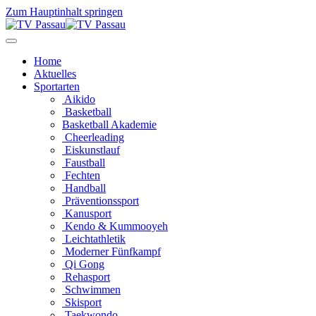
Zum Hauptinhalt springen
Home
Aktuelles
Sportarten
Aikido
Basketball
Basketball Akademie
Cheerleading
Eiskunstlauf
Faustball
Fechten
Handball
Präventionssport
Kanusport
Kendo & Kummooyeh
Leichtathletik
Moderner Fünfkampf
Qi Gong
Rehasport
Schwimmen
Skisport
Taekwondo