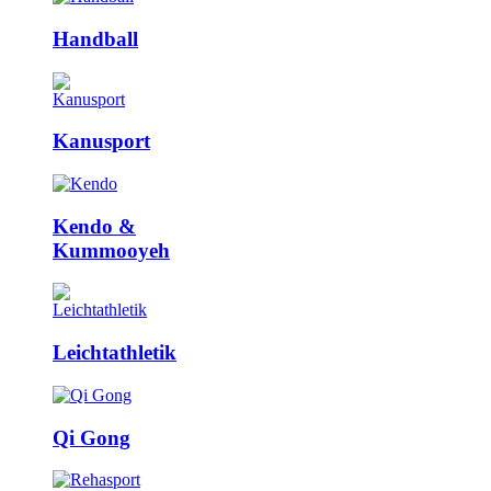
Handball
Kanusport
Kendo &
Kummooyeh
Leicht­athletik
Qi Gong