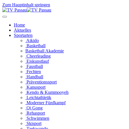
Zum Hauptinhalt springen
Home
Aktuelles
Sportarten
Aikido
Basketball
Basketball Akademie
Cheerleading
Eiskunstlauf
Faustball
Fechten
Handball
Präventionssport
Kanusport
Kendo & Kummooyeh
Leichtathletik
Moderner Fünfkampf
Qi Gong
Rehasport
Schwimmen
Skisport
Taekwondo